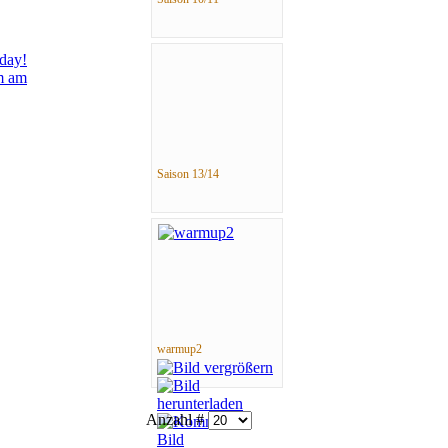
hday!
m am
Saison 13/14
warmup2
Anzahl #