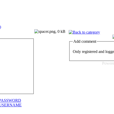
Add comment
Only registered and logg
Power
PASSWORD
USERNAME