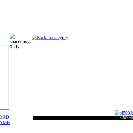
ORD
pl509.b0
NAME