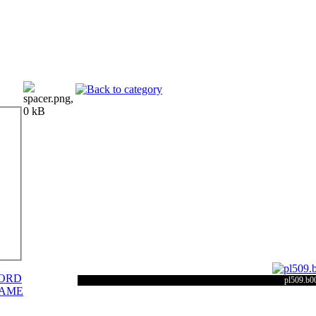
ORD
pl509.b0
NAME